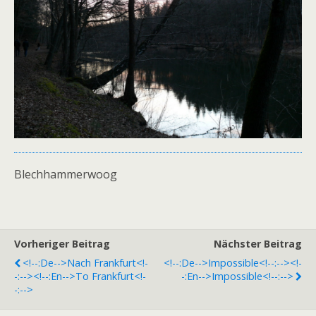
Blechhammerwoog
Vorheriger Beitrag
Nächster Beitrag
<!--:de-->Nach Frankfurt<!-
<!--:de-->Impossible<!--:--><!-
-:--><!--:en-->To Frankfurt<!-
-:en-->Impossible<!--:-->
-:-->