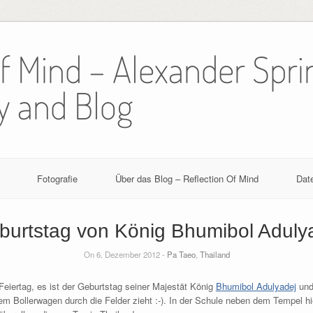
Of Mind – Alexander Spri
y and Blog
Fotografie
Über das Blog – Reflection Of Mind
Dat
burtstag von König Bhumibol Adulya
On 6. Dezember 2012 -
Pa Taeo
,
Thailand
Feiertag, es ist der Geburtstag seiner Majestät König
Bhumibol Adulyadej
und
em Bollerwagen durch die Felder zieht :-). In der Schule neben dem Tempel hi