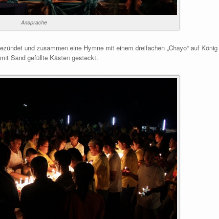
Ansprache
ngezündet und zusammen eine Hymne mit einem dreifachen „Chayo“ auf König
 mit Sand gefüllte Kästen gesteckt.