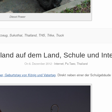
Diesel Power
rzeug
,
Sukothai
,
Thailand
,
THS
,
Trike
,
Truck
land auf dem Land, Schule und Int
On 6. Dezember 2012 -
Internet
,
Pa Taeo
,
Thailand
r, Geburtstag von König und Vatertag
. Direkt neben einer der Schulgebäude 