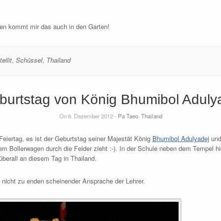
eiben kommt mir das auch in den Garten!
ellit
,
Schüssel
,
Thailand
burtstag von König Bhumibol Adulya
On 6. Dezember 2012 -
Pa Taeo
,
Thailand
Feiertag, es ist der Geburtstag seiner Majestät König
Bhumibol Adulyadej
und
em Bollerwagen durch die Felder zieht :-). In der Schule neben dem Tempel hi
überall an diesem Tag in Thailand.
 nicht zu enden scheinender Ansprache der Lehrer.