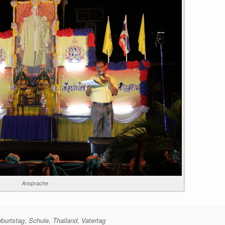
Ansprache
burtstag
,
Schule
,
Thailand
,
Vatertag