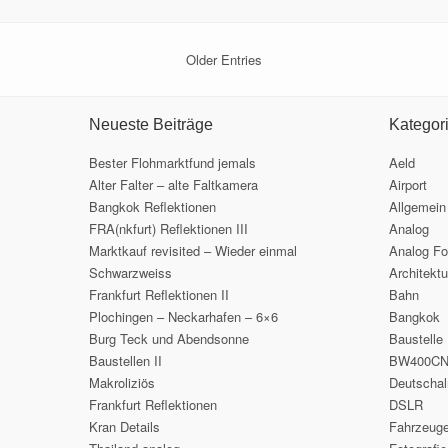
Older Entries
Neueste Beiträge
Kategor
Bester Flohmarktfund jemals
Aeld
Alter Falter – alte Faltkamera
Airport
Bangkok Reflektionen
Allgemein
FRA(nkfurt) Reflektionen III
Analog
Marktkauf revisited – Wieder einmal
Analog Fo
Schwarzweiss
Architektu
Frankfurt Reflektionen II
Bahn
Plochingen – Neckarhafen – 6×6
Bangkok
Burg Teck und Abendsonne
Baustelle
Baustellen II
BW400C
Makroliziös
Deutscha
Frankfurt Reflektionen
DSLR
Kran Details
Fahrzeug