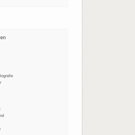
ien
tografie
r
N
lnd
e