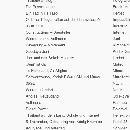
Thailand analog
Fotografie
Die Russentonne
Frankfurt
Ein Tag in Pa Taeo
Herbst
Oldtimer Fliegertreffen auf der Hahnweide, 04-
Impossibl
06.08.2013
Industrie
Constructions – Baustellen
Internet
Wieder einmal Vollmond
Juni
Bewegung – Movement
Kirchheim
Goodbye Juni
Kodak Go
Juni und das Bokeh Monster
Lindorf
„Juni“ ist da!
Makro
1x Flohmarkt, 2x Altglas
Minox
Schwarzweiss, Kodak BW400CN und Minox
Mittelform
35GL
Nacht
Winter in Lindorf…
Natur
Altglas, Neuzugang
Objektive
Vollmond
Pa Taeo
Diesel Power
Polaroid
Thailand auf dem Land, Schule und Internet
Reflektio
5. Dezember, Geburtstag von König Bhumibol
Rollei 35
Adulyadej und Vatertag
Schilder