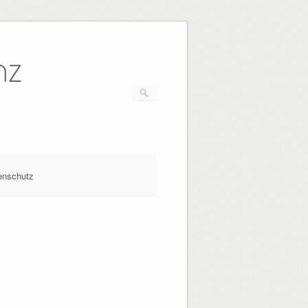
nz
enschutz