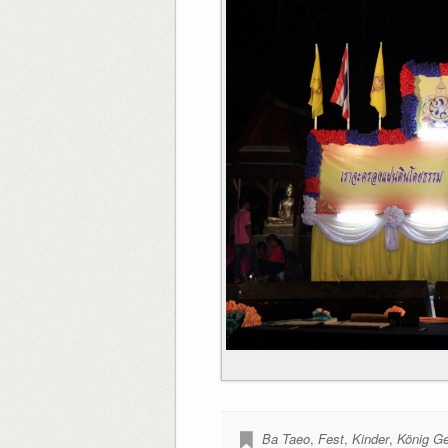
Ba Taeo
,
Fest
,
Kinder
,
König Ge