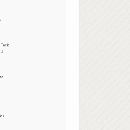
e
 Teck
ld
at
nen