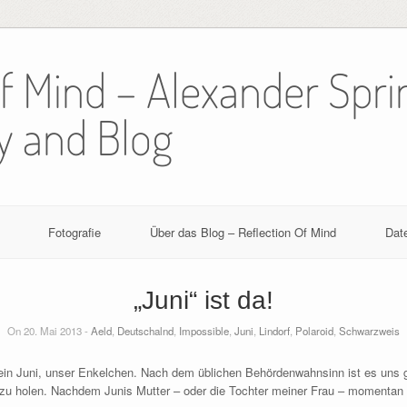
Of Mind – Alexander Spri
y and Blog
Fotografie
Über das Blog – Reflection Of Mind
Dat
„Juni“ ist da!
On 20. Mai 2013 -
Aeld
,
Deutschalnd
,
Impossible
,
Juni
,
Lindorf
,
Polaroid
,
Schwarzweis
klein Juni, unser Enkelchen. Nach dem üblichen Behördenwahnsinn ist es uns g
u holen. Nachdem Junis Mutter – oder die Tochter meiner Frau – momentan mi