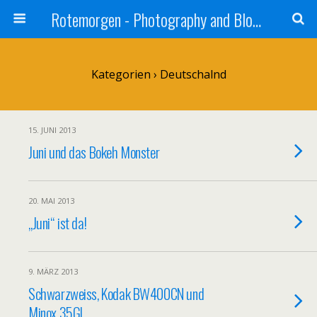
Rotemorgen - Photography and Blog by Alexander Sprinz
Kategorien ›
Deutschalnd
15. JUNI 2013
Juni und das Bokeh Monster
20. MAI 2013
„Juni“ ist da!
9. MÄRZ 2013
Schwarzweiss, Kodak BW400CN und
Minox 35GL