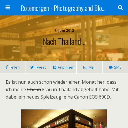
Rotemorgen - Photography and Blog by Alexander Sprinz
7. Juni 2012
Nach Thailand…
Teilen
Tweet
Anpinnen
Mail
SMS
Es ist nun auch schon wieder einen Monat her, dass
ich meine
Chefin
Frau in Thailand abgeholt habe. Mit
dabei ein neues Spielzeug, eine Canon EOS 600D.