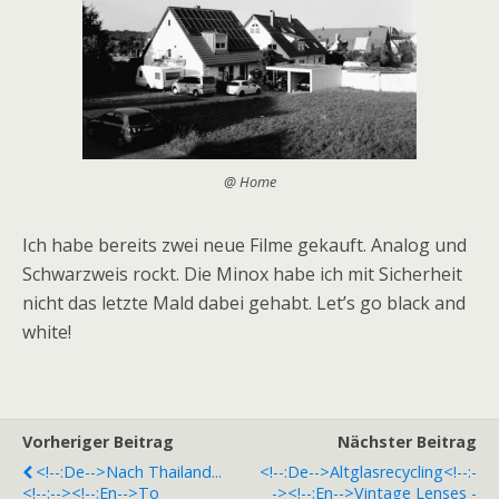
@ Home
Ich habe bereits zwei neue Filme gekauft. Analog und
Schwarzweis rockt. Die Minox habe ich mit Sicherheit
nicht das letzte Mald dabei gehabt. Let’s go black and
white!
Vorheriger Beitrag
Nächster Beitrag
<!--:de-->Nach Thailand...
<!--:de-->Altglasrecycling<!--:-
<!--:--><!--:en-->To
-><!--:en-->Vintage Lenses -