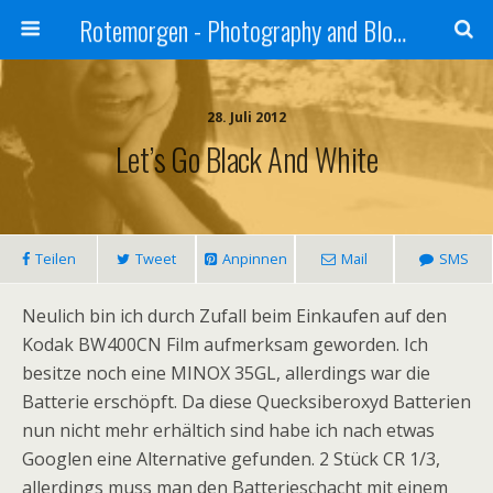
Rotemorgen - Photography and Blog by Alexander Sprinz
28. Juli 2012
Let’s Go Black And White
Teilen
Tweet
Anpinnen
Mail
SMS
Neulich bin ich durch Zufall beim Einkaufen auf den
Kodak BW400CN Film aufmerksam geworden. Ich
besitze noch eine MINOX 35GL, allerdings war die
Batterie erschöpft. Da diese Quecksiberoxyd Batterien
nun nicht mehr erhältich sind habe ich nach etwas
Googlen eine Alternative gefunden. 2 Stück CR 1/3,
allerdings muss man den Batterieschacht mit einem