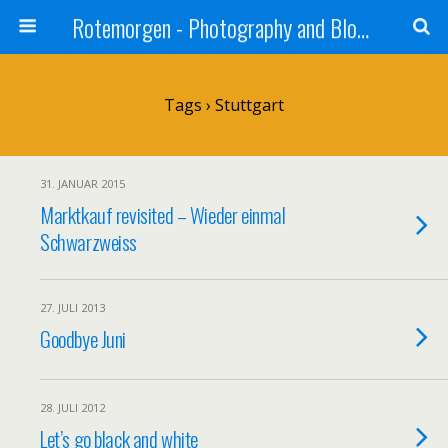
Rotemorgen - Photography and Blog by Alexander Sprinz
Tags › Stuttgart
31. JANUAR 2015
Marktkauf revisited – Wieder einmal
Schwarzweiss
27. JULI 2013
Goodbye Juni
28. JULI 2012
Let’s go black and white