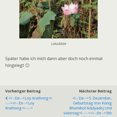
Lotusblüte
Später habe ich mich dann aber doch noch einmal
hingelegt 🙂
Vorheriger Beitrag
Nächster Beitrag
<!--:de-->Loy Krathong<!-
<!--:de-->5. Dezember,
-:--><!--:en-->Loy
Geburtstag Von König
Krathong<!--:-->
Bhumibol Adulyadej Und
Vatertag<!--:--><!--:en-->5th