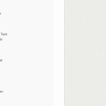
e
 Teck
ld
at
nen