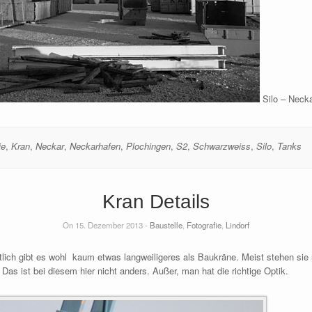
Silo – Neck
ie
,
Kran
,
Neckar
,
Neckarhafen
,
Plochingen
,
S2
,
Schwarzweiss
,
Silo
,
Tanks
Kran Details
On 15. Dezember 2013 -
Baustelle
,
Fotografie
,
Lindorf
lich gibt es wohl kaum etwas langweiligeres als Baukräne. Meist stehen sie
 Das ist bei diesem hier nicht anders. Außer, man hat die richtige Optik.