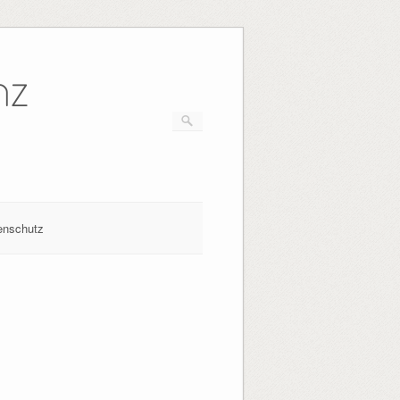
nz
enschutz