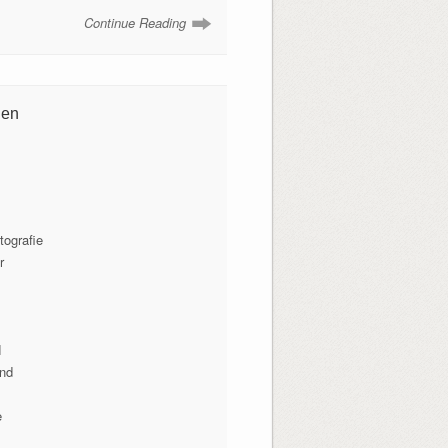
Continue Reading
ien
tografie
r
N
lnd
e