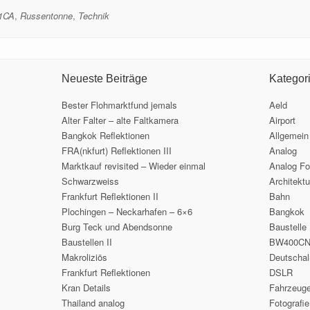
1CA
,
Russentonne
,
Technik
Neueste Beiträge
Kategor
Bester Flohmarktfund jemals
Aeld
Alter Falter – alte Faltkamera
Airport
Bangkok Reflektionen
Allgemein
FRA(nkfurt) Reflektionen III
Analog
Marktkauf revisited – Wieder einmal
Analog Fo
Schwarzweiss
Architektu
Frankfurt Reflektionen II
Bahn
Plochingen – Neckarhafen – 6×6
Bangkok
Burg Teck und Abendsonne
Baustelle
Baustellen II
BW400C
Makroliziös
Deutscha
Frankfurt Reflektionen
DSLR
Kran Details
Fahrzeug
Thailand analog
Fotografie