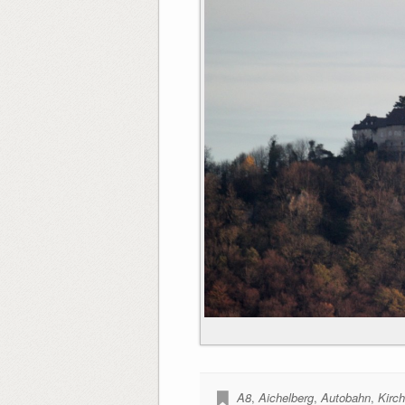
A8
,
Aichelberg
,
Autobahn
,
Kirc