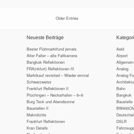
Older Entries
Neueste Beiträge
Kategor
Bester Flohmarktfund jemals
Aeld
Alter Falter – alte Faltkamera
Airport
Bangkok Reflektionen
Allgemein
FRA(nkfurt) Reflektionen III
Analog
Marktkauf revisited – Wieder einmal
Analog Fo
Schwarzweiss
Architektu
Frankfurt Reflektionen II
Bahn
Plochingen – Neckarhafen – 6×6
Bangkok
Burg Teck und Abendsonne
Baustelle
Baustellen II
BW400C
Makroliziös
Deutscha
Frankfurt Reflektionen
DSLR
Kran Details
Fahrzeug