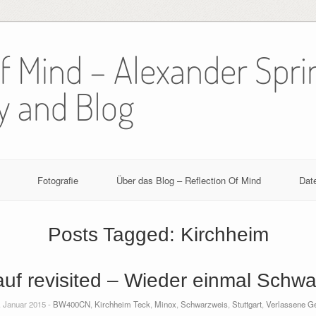
Of Mind – Alexander Spri
y and Blog
Fotografie
Über das Blog – Reflection Of Mind
Dat
Posts Tagged:
Kirchheim
uf revisited – Wieder einmal Schw
 Januar 2015 -
BW400CN
,
Kirchheim Teck
,
Minox
,
Schwarzweis
,
Stuttgart
,
Verlassene G