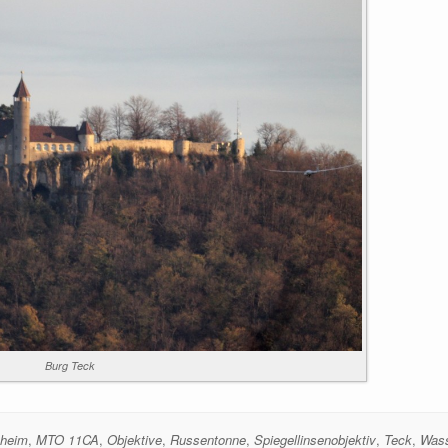
Burg Teck
hheim
,
MTO 11CA
,
Objektive
,
Russentonne
,
Spiegellinsenobjektiv
,
Teck
,
Wass