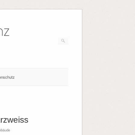
nz
enschutz
arzweiss
ebäude