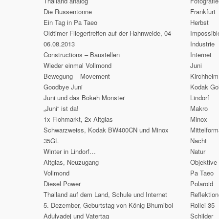
Thailand analog
Fotografie
Die Russentonne
Frankfurt
Ein Tag in Pa Taeo
Herbst
Oldtimer Fliegertreffen auf der Hahnweide, 04-
Impossibl
06.08.2013
Industrie
Constructions – Baustellen
Internet
Wieder einmal Vollmond
Juni
Bewegung – Movement
Kirchheim
Goodbye Juni
Kodak Go
Juni und das Bokeh Monster
Lindorf
„Juni“ ist da!
Makro
1x Flohmarkt, 2x Altglas
Minox
Schwarzweiss, Kodak BW400CN und Minox
Mittelform
35GL
Nacht
Winter in Lindorf…
Natur
Altglas, Neuzugang
Objektive
Vollmond
Pa Taeo
Diesel Power
Polaroid
Thailand auf dem Land, Schule und Internet
Reflektio
5. Dezember, Geburtstag von König Bhumibol
Rollei 35
Adulyadej und Vatertag
Schilder