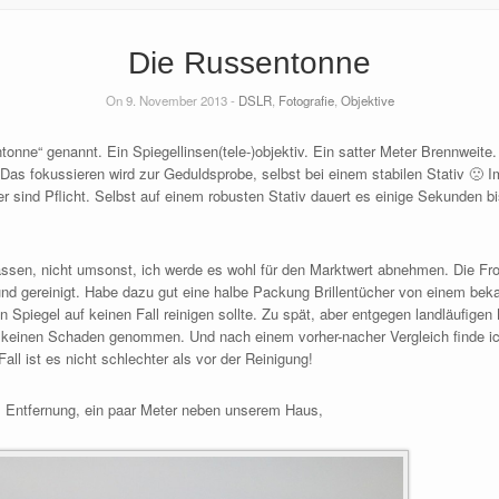
Die Russentonne
On 9. November 2013 -
DSLR
,
Fotografie
,
Objektive
nne“ genannt. Ein Spiegellinsen(tele-)objektiv. Ein satter Meter Brennweite.
Das fokussieren wird zur Geduldsprobe, selbst bei einem stabilen Stativ 🙁 Im
 sind Pflicht. Selbst auf einem robusten Stativ dauert es einige Sekunden bi
lassen, nicht umsonst, ich werde es wohl für den Marktwert abnehmen. Die Fron
nd gereinigt. Habe dazu gut eine halbe Packung Brillentücher von einem beka
piegel auf keinen Fall reinigen sollte. Zu spät, aber entgegen landläufigen M
en) keinen Schaden genommen. Und nach einem vorher-nacher Vergleich finde i
Fall ist es nicht schlechter als vor der Reinigung!
km Entfernung, ein paar Meter neben unserem Haus,