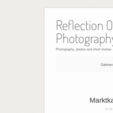
Skip
to
Reflection 
content
Photograph
Photography, photos and short stories.
Galerien
Marktka
On 31.