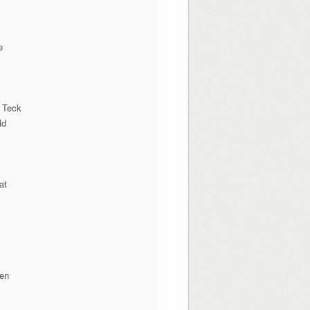
e
 Teck
ld
at
nen