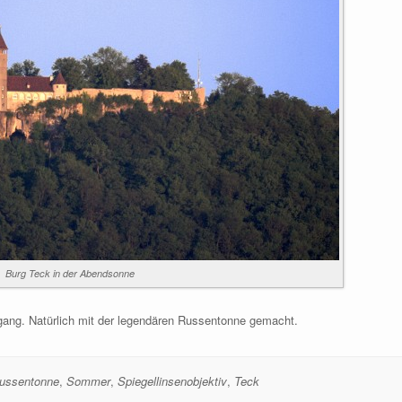
Burg Teck in der Abendsonne
ang. Natürlich mit der legendären Russentonne gemacht.
ussentonne
,
Sommer
,
Spiegellinsenobjektiv
,
Teck