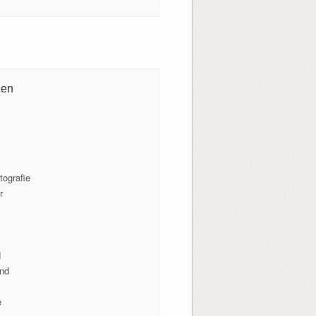
ien
tografie
r
N
lnd
e