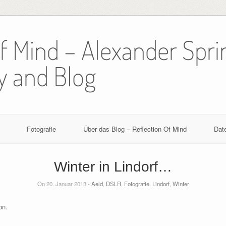
Of Mind – Alexander Spri
y and Blog
Fotografie
Über das Blog – Reflection Of Mind
Dat
Winter in Lindorf…
On 20. Januar 2013 -
Aeld
,
DSLR
,
Fotografie
,
Lindorf
,
Winter
on.