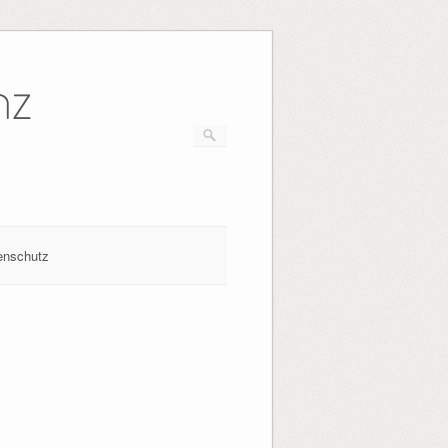
nz
enschutz